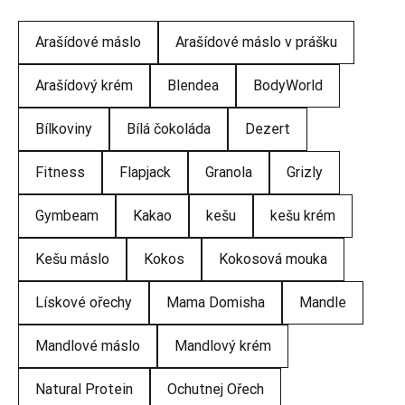
Arašídové máslo
Arašídové máslo v prášku
Arašídový krém
Blendea
BodyWorld
Bílkoviny
Bílá čokoláda
Dezert
Fitness
Flapjack
Granola
Grizly
Gymbeam
Kakao
kešu
kešu krém
Kešu máslo
Kokos
Kokosová mouka
Lískové ořechy
Mama Domisha
Mandle
Mandlové máslo
Mandlový krém
Natural Protein
Ochutnej Ořech