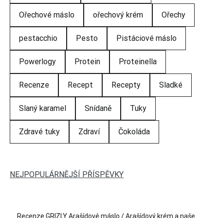
Ořechové máslo
ořechový krém
Ořechy
pestacchio
Pesto
Pistáciové máslo
Powerlogy
Protein
Proteinella
Recenze
Recept
Recepty
Sladké
Slaný karamel
Snídaně
Tuky
Zdravé tuky
Zdraví
Čokoláda
NEJPOPULÁRNĚJŠÍ PŘÍSPĚVKY
Recenze GRIZLY Arašídové máslo / Arašídový krém a naše