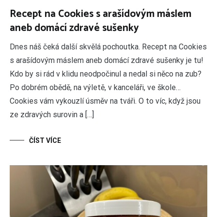
Recept na Cookies s arašídovým máslem
aneb domácí zdravé sušenky
Dnes náš čeká další skvělá pochoutka. Recept na Cookies
s arašídovým máslem aneb domácí zdravé sušenky je tu!
Kdo by si rád v klidu neodpočinul a nedal si něco na zub?
Po dobrém obědě, na výletě, v kanceláři, ve škole…
Cookies vám vykouzlí úsměv na tváři. O to víc, když jsou
ze zdravých surovin a […]
ČÍST VÍCE