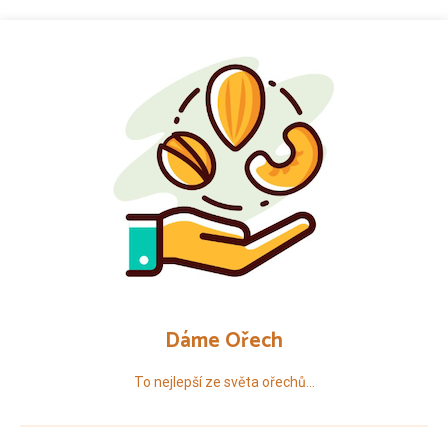
Přeskočit
na
obsah
Dáme Ořech
To nejlepší ze světa ořechů…