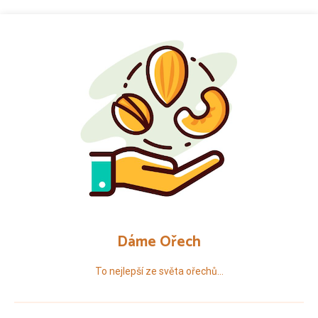
Přeskočit
na
obsah
Dáme Ořech
To nejlepší ze světa ořechů…