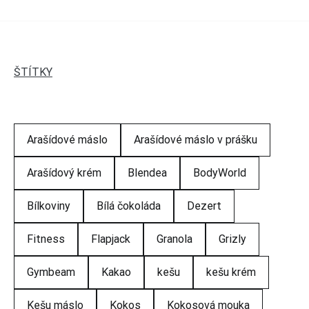
ŠTÍTKY
Arašídové máslo
Arašídové máslo v prášku
Arašídový krém
Blendea
BodyWorld
Bílkoviny
Bílá čokoláda
Dezert
Fitness
Flapjack
Granola
Grizly
Gymbeam
Kakao
kešu
kešu krém
Kešu máslo
Kokos
Kokosová mouka