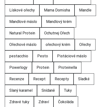
Lískové ořechy
Mama Domisha
Mandle
Mandlové máslo
Mandlový krém
Natural Protein
Ochutnej Ořech
Ořechové máslo
ořechový krém
Ořechy
pestacchio
Pesto
Pistáciové máslo
Powerlogy
Protein
Proteinella
Recenze
Recept
Recepty
Sladké
Slaný karamel
Snídaně
Tuky
Zdravé tuky
Zdraví
Čokoláda